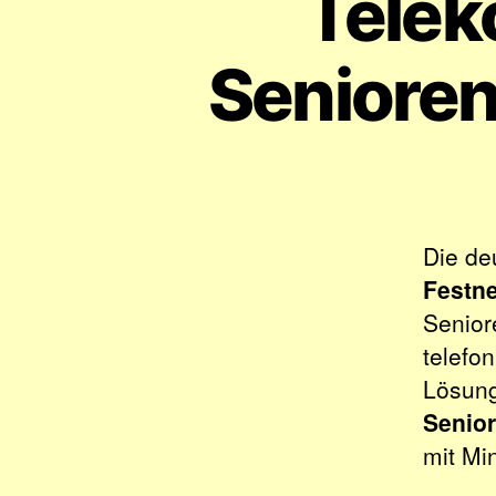
Telek
Senioren
Die de
Festne
Seniore
telefon
Lösun
Senio
mit Mi