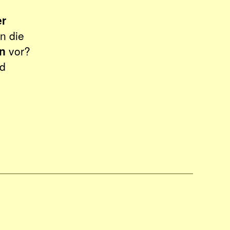
er
n die
en
vor?
id
e