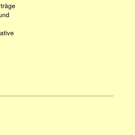
träge
 und
ative