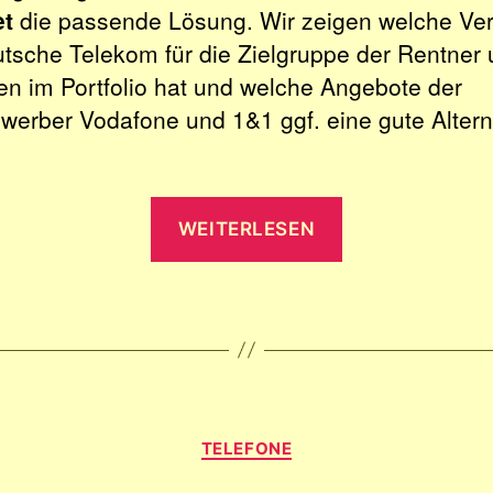
et
die passende Lösung. Wir zeigen welche Ver
utsche Telekom für die Zielgruppe der Rentner
en im Portfolio hat und welche Angebote der
werber Vodafone und 1&1 ggf. eine gute Altern
„Telekom
WEITERLESEN
Seniorentarif
mit
Festnetz
&
Internet
(oder
Kategorien
Vodafone,
TELEFONE
1&1)“