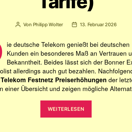
Tarife)
Von
Philipp Wolter
13. Februar 2026
Beitragsautor
Veröffentlichungsdatum
D
ie deutsche Telekom genießt bei deutschen
Kunden ein besonderes Maß an Vertrauen 
Bekanntheit. Beides lässt sich der Bonner E
list allerdings auch gut bezahlen. Nachfolgend
e
Telekom Festnetz Preiserhöhungen
der letz
in einer Übersicht und zeigen mögliche Alternat
„Telekom
WEITERLESEN
Preiserhöhun
April
2026