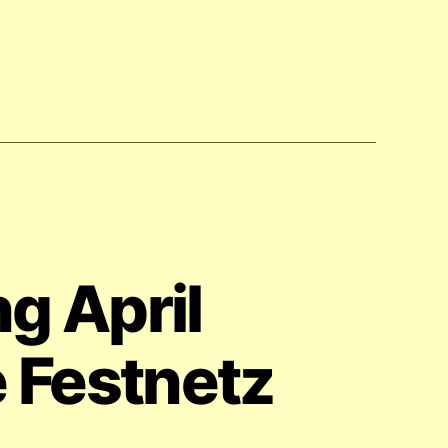
g April
 Festnetz