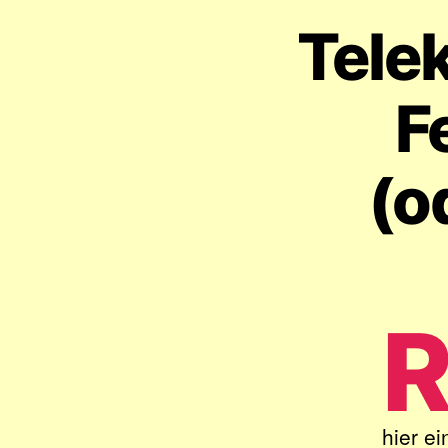
Telek
F
(o
hier e