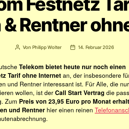
om Festnetz Tari
 & Rentner ohne
Von
Philipp Wolter
14. Februar 2026
Beitragsautor
Veröffentlichungsdatum
utsche
Telekom bietet heute nur noch einen
tz Tarif ohne Internet
an, der insbesondere fü
n und Rentner interessant ist. Für Alle, die nur
ieren wollen, ist der
Call Start Vertrag
die pas
g. Zum
Preis von 23,95 Euro pro Monat erhal
ren und Rentner
hier einen reinen
Telefonansc
nutenabrechnung.