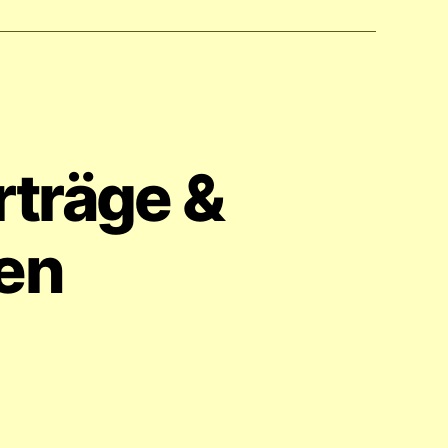
rträge &
en
m