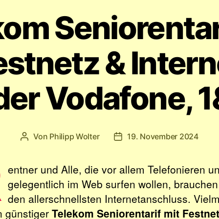
Internet“
om Seniorentar
estnetz & Intern
der Vodafone, 1
Von
Philipp Wolter
19. November 2024
Beitragsautor
Veröffentlichungsdatum
R
entner und Alle, die vor allem Telefonieren u
gelegentlich im Web surfen wollen, brauchen
den allerschnellsten Internetanschluss. Vielm
in günstiger
Telekom Seniorentarif mit Festne