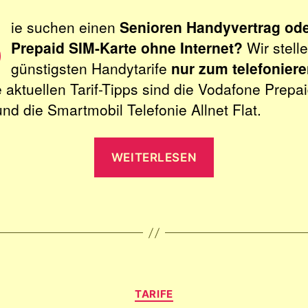
S
ie suchen einen
Senioren Handyvertrag od
Prepaid SIM-Karte ohne Internet?
Wir stelle
günstigsten Handytarife
nur zum telefonier
 aktuellen Tarif-Tipps sind die Vodafone Prepa
und die Smartmobil Telefonie Allnet Flat.
„Für
WEITERLESEN
Senioren:
Handyverträg
&
Prepaid
SIM-
Karten
Kategorien
ohne
TARIFE