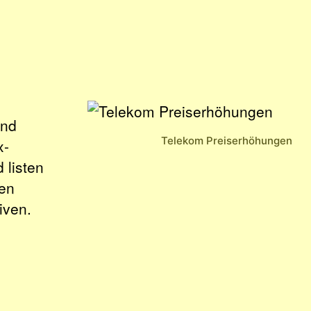
und
Telekom Preiserhöhungen
x-
 listen
ten
iven.
g