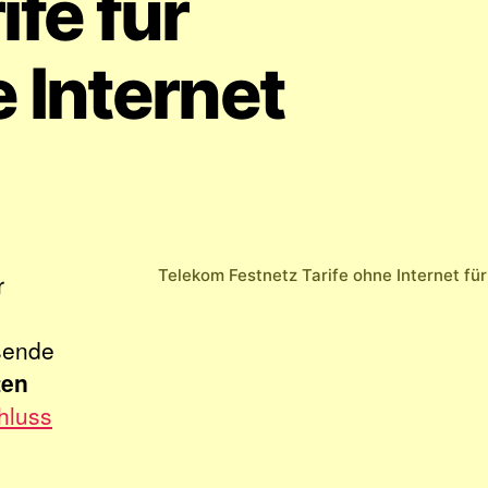
fe für
 Internet
Telekom Festnetz Tarife ohne Internet fü
r
sende
ten
hluss