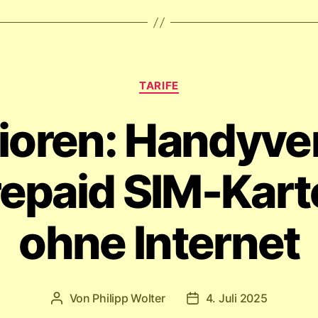
(Magenta
Zuhause
Festnetz
Kategorien
Tarife)“
TARIFE
ioren: Handyve
repaid SIM-Kart
ohne Internet
Von
Philipp Wolter
4. Juli 2025
Beitragsautor
Veröffentlichungsdatu