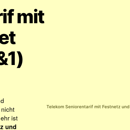
if mit
et
&1)
nd
Telekom Seniorentarif mit Festnetz und
 nicht
ehr ist
tz und