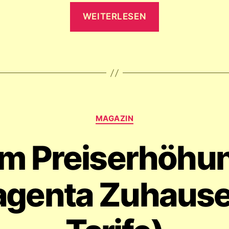
„Telekom
WEITERLESEN
Festnetz
Tarife
für
Senioren
&
Rentner
Kategorien
ohne
MAGAZIN
Internet“
m Preiserhöhun
genta Zuhause